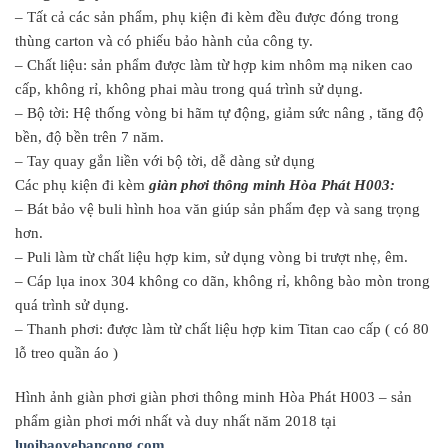
– Tất cả các sản phẩm, phụ kiện đi kèm đều được đóng trong
thùng carton và có phiếu bảo hành của công ty.
– Chất liệu: sản phẩm được làm từ hợp kim nhôm mạ niken cao
cấp, không rỉ, không phai màu trong quá trình sử dụng.
– Bộ tời: Hệ thống vòng bi hãm tự động, giảm sức nâng , tăng độ
bền, độ bền trên 7 năm.
– Tay quay gắn liền với bộ tời, dễ dàng sử dụng
Các phụ kiện đi kèm
giàn phơi thông minh Hòa Phát H003:
– Bát bảo vệ buli hình hoa văn giúp sản phẩm đẹp và sang trọng
hơn.
– Puli làm từ chất liệu hợp kim, sử dụng vòng bi trượt nhẹ, êm.
– Cáp lụa inox 304 không co dãn, không rỉ, không bào mòn trong
quá trình sử dụng.
– Thanh phơi: được làm từ chất liệu hợp kim Titan cao cấp ( có 80
lỗ treo quần áo )
Hình ảnh giàn phơi giàn phơi thông minh Hòa Phát H003 – sản
phẩm giàn phơi mới nhất và duy nhất năm 2018 tại
luoibaovebancong.com