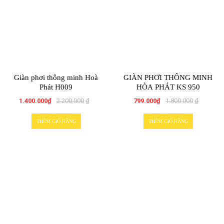
Giàn phơi thông minh Hoà
GIÀN PHƠI THÔNG MINH
Phát H009
HÒA PHÁT KS 950
1.400.000
₫
2.200.000
₫
799.000
₫
1.800.000
₫
THÊM GIỎ HÀNG
THÊM GIỎ HÀNG