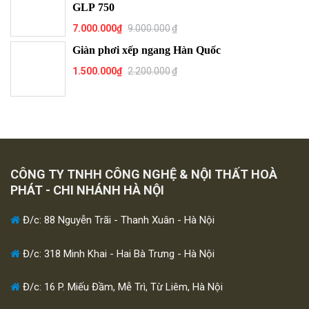
GLP 750
7.000.000
₫
9.000.000
₫
Giàn phơi xếp ngang Hàn Quốc
1.500.000
₫
2.200.000
₫
CÔNG TY TNHH CÔNG NGHỆ & NỘI THẤT HOÀ
PHÁT - CHI NHÁNH HÀ NỘI
Đ/c: 88 Nguyễn Trãi - Thanh Xuân - Hà Nội
Đ/c: 318 Minh Khai - Hai Bà Trưng - Hà Nội
Đ/c: 16 P. Miếu Đầm, Mễ Trì, Từ Liêm, Hà Nội