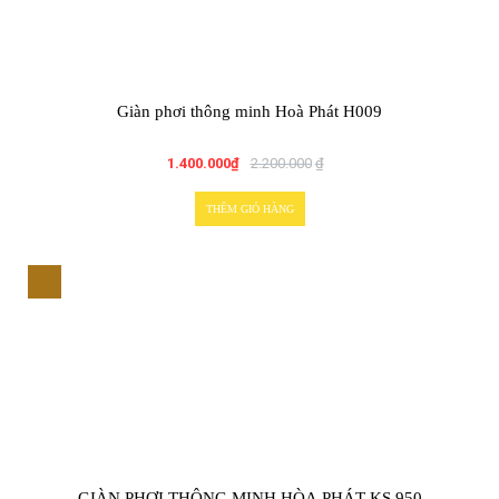
Giàn phơi thông minh Hoà Phát H009
1.400.000
₫
2.200.000
₫
THÊM GIỎ HÀNG
GIÀN PHƠI THÔNG MINH HÒA PHÁT KS 950