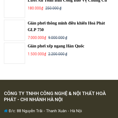
Lưới An Toàn Ban Công Bảo Vệ Chung Cư
180.000
₫
250.000
₫
Giàn phơi thông minh điều khiển Hoà Phát
GLP 750
7.000.000
₫
9.000.000
₫
Giàn phơi xếp ngang Hàn Quốc
1.500.000
₫
2.200.000
₫
CÔNG TY TNHH CÔNG NGHỆ & NỘI THẤT HOÀ
PHÁT - CHI NHÁNH HÀ NỘI
Đ/c: 88 Nguyễn Trãi - Thanh Xuân - Hà Nội