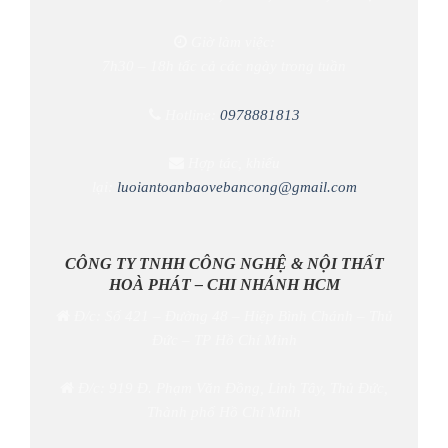
Giờ làm việc:
7h30 – 18h tấc cả các ngày trong tuần
Hotline:
0978881813
Hợp tác, khiếu
lại:
luoiantoanbaovebancong@gmail.com
CÔNG TY TNHH CÔNG NGHỆ & NỘI THẤT
HOÀ PHÁT – CHI NHÁNH HCM
Đ/c: Số 421 – Đường 48 – Hiệp Bình Chánh – Thủ
Đức – TP Hồ Chí Minh
Đ/c: 919 Đ. Phạm Văn Đồng, Linh Tây, Thủ Đức,
Thành phố Hồ Chí Minh