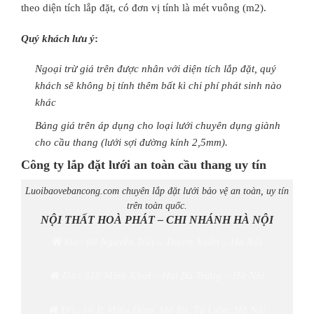
theo diện tích lắp đặt, có đơn vị tính là mét vuông (m2).
Quý khách lưu ý
:
Ngoại trừ giá trên được nhân với diện tích lắp đặt, quý
khách sẽ không bị tính thêm bất kì chi phí phát sinh nào
khác
Bảng giá trên áp dụng cho loại lưới chuyên dụng giành
cho cầu thang (lưới sợi đường kính 2,5mm).
Công ty lắp đặt lưới an toàn cầu thang uy tín
Luoibaovebancong.com chuyên lắp đặt lưới bảo vệ an toàn, uy tín
trên toàn quốc.
NỘI THẤT HOÀ PHÁT – CHI NHÁNH HÀ NỘI
Đ/c: 88 Nguyễn Trãi – Thanh Xuân – Hà Nội
Đ/c: 318 Minh Khai – Hai Bà Trưng – Hà Nội
Đ/c: 16 P. Miếu Đầm, Mễ Trì, Từ Liêm, Hà Nội