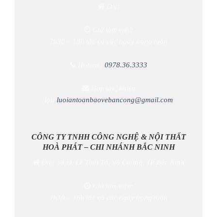
Đ/c:
Giờ làm việc:
7h30 – 18h tấc cả các ngày trong tuần
Hotline:
0978.36.3333
Hợp tác, khiếu
lại:
luoiantoanbaovebancong@gmail.com
CÔNG TY TNHH CÔNG NGHỆ & NỘI THẤT
HOÀ PHÁT – CHI NHÁNH BẮC NINH
Đ/c: 38 Đ. Lê Thái Tổ, Võ Cường, TP Bắc Ninh
Giờ làm việc:
7h30 – 18h tấc cả các ngày trong tuần