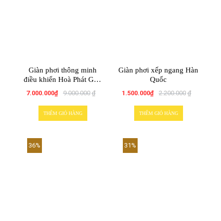
Giàn phơi thông minh
Giàn phơi xếp ngang Hàn
điều khiển Hoà Phát GLP
Quốc
750
7.000.000
₫
9.000.000
₫
1.500.000
₫
2.200.000
₫
THÊM GIỎ HÀNG
THÊM GIỎ HÀNG
36%
31%