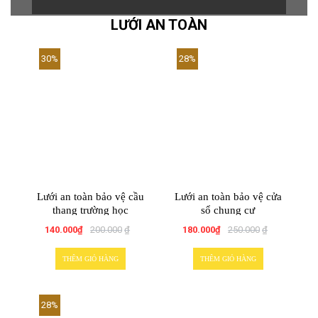
LƯỚI AN TOÀN
30%
28%
Lưới an toàn bảo vệ cầu
Lưới an toàn bảo vệ cửa
thang trường học
sổ chung cư
140.000
₫
200.000
₫
180.000
₫
250.000
₫
THÊM GIỎ HÀNG
THÊM GIỎ HÀNG
28%