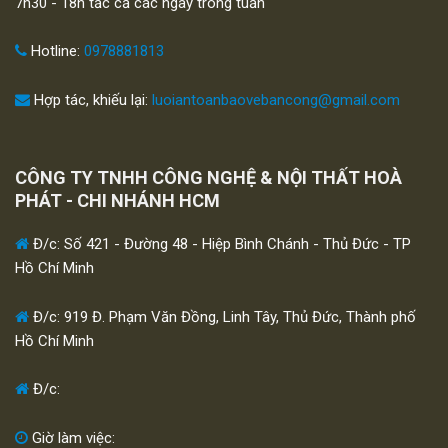
7h30 - 18h tấc cả các ngày trong tuần
Hotline:
0978881813
Hợp tác, khiếu lại:
luoiantoanbaovebancong@gmail.com
CÔNG TY TNHH CÔNG NGHỆ & NỘI THẤT HOÀ
PHÁT - CHI NHÁNH HCM
Đ/c: Số 421 - Đường 48 - Hiệp Bình Chánh - Thủ Đức - TP
Hồ Chí Minh
Đ/c: 919 Đ. Phạm Văn Đồng, Linh Tây, Thủ Đức, Thành phố
Hồ Chí Minh
Đ/c:
Giờ làm việc: