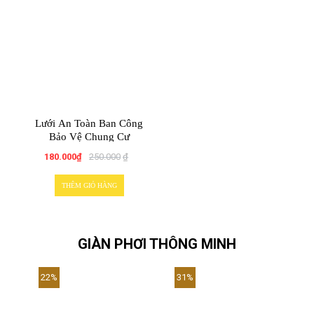
Lưới An Toàn Ban Công
Bảo Vệ Chung Cư
180.000
₫
250.000
₫
THÊM GIỎ HÀNG
GIÀN PHƠI THÔNG MINH
22%
31%