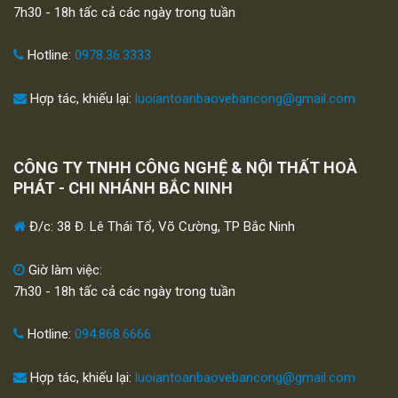
7h30 - 18h tấc cả các ngày trong tuần
Hotline:
0978.36.3333
Hợp tác, khiếu lại:
luoiantoanbaovebancong@gmail.com
CÔNG TY TNHH CÔNG NGHỆ & NỘI THẤT HOÀ
PHÁT - CHI NHÁNH BẮC NINH
Đ/c: 38 Đ. Lê Thái Tổ, Võ Cường, TP Bắc Ninh
Giờ làm việc:
7h30 - 18h tấc cả các ngày trong tuần
Hotline:
094.868.6666
Hợp tác, khiếu lại:
luoiantoanbaovebancong@gmail.com