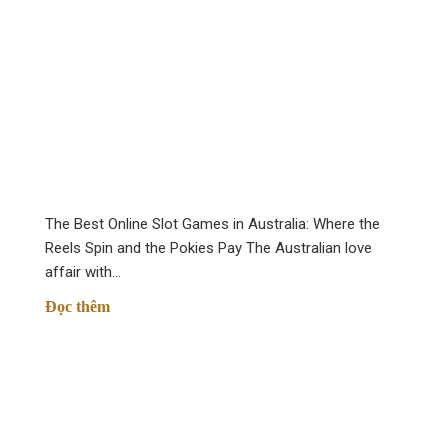
Способы внести денежные средства на счет депозита
Любые финансовые операции в vavada com проводятся че
Осуществить Вавада вход в личный аккаунт на сайте.
Перейти в сектор «Счёт».
Коснуться кнопке «Пополнить».
Указать систему, с при помощи которого будет реализов
Указать тип валюты и количество депозита.
The Best Online Slot Games in Australia: Where the
Reels Spin and the Pokies Pay The Australian love
Одобрить процедуру.
affair with…
Деньги поступают на счёт сразу.
Đọc thêm
Транзакция денежных средств со депозита
Получение в вавада казино также реализуется через пер
Во время снятия финансов следует учитывать данные м