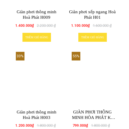
Giàn phơi thông minh
Giàn phơi xếp ngang Hoà
Hoà Phát H009
Phát H01
1.400.000
₫
2.200.000
₫
1.100.000
₫
1.600.000
₫
THÊM GIỎ HÀNG
THÊM GIỎ HÀNG
33%
55%
Giàn phơi thông minh
GIÀN PHƠI THÔNG
Hoà Phát H003
MINH HÒA PHÁT KS
950
1.200.000
₫
1.800.000
₫
799.000
₫
1.800.000
₫