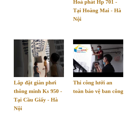
Hoà phát Hp 701 -
Tại Hoàng Mai - Hà
Nội
Lắp đặt giàn phơi
Thi công lưới an
thông minh Ks 950 -
toàn bảo vệ ban công
Tại Cầu Giấy - Hà
Nội