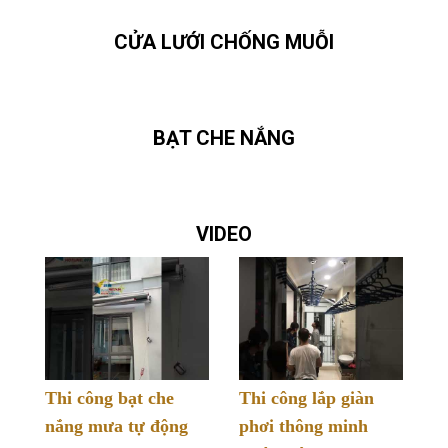
CỬA LƯỚI CHỐNG MUỖI
BẠT CHE NẮNG
VIDEO
Thi công bạt che
Thi công lắp giàn
nắng mưa tự động
phơi thông minh