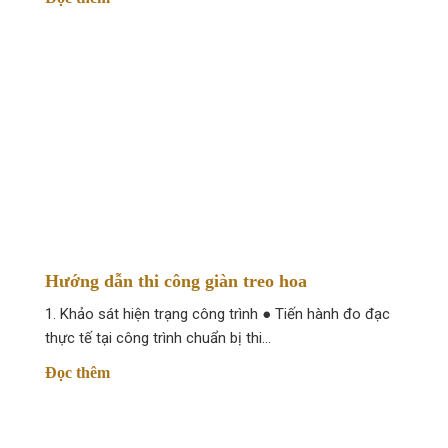
Casino Vavada рабочее зеркало и офиц
Многие экспертные ресурсы с рейтингом нитернет азарт
казино заключается в предоставлении приветственного
Обозрение главного сайта игорного клуба Ва
Vavada казино онлайн главный сайт запустил свою рабо
На главной платформе размещен главный баннер вебсайт
На верхней панели находятся клавиши регистрации и ав
Hướng dẫn thi công giàn treo hoa
Настольные развлечения: включают настолки. Среди них и
1. Khảo sát hiện trạng công trình ● Tiến hành đo đạc
Игровые автоматы Вавада: включают в себя традиционн
thực tế tại công trình chuẩn bị thi…
Игры в прямом эфире: тут идут игры в живом времени с
Đọc thêm
В этом разделе сайта турниров представлена сведения 