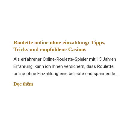
Запрещено использовать финансовые инструменты, кото
Снятие доступно только на те реквизиты, с которых про
Если в заявке будет прописана объем средств, которая 
Запросы на вывод средств можно подавать в круглосуто
Roulette online ohne einzahlung: Tipps,
Tricks und empfohlene Casinos
Создания аккаунта и авторизация на casino 
Als erfahrener Online-Roulette-Spieler mit 15 Jahren
Исключительно регистрационного этапа для пользовате
Erfahrung, kann ich Ihnen versichern, dass Roulette
online ohne Einzahlung eine beliebte und spannende…
Войти официальный сайт игорного заведения.
Đọc thêm
Кликнуть на кнопку регистрации. Расположена в верхнем
Отметить о том, что ознакомлены с условиями и правила
Нажать на кнопку «Зарегистрироваться».
После завершения регистрации создается профиль. Испол