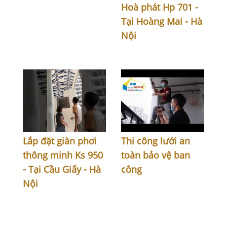
Hoà phát Hp 701 -
Tại Hoàng Mai - Hà
Nội
Lắp đặt giàn phơi
Thi công lưới an
thông minh Ks 950
toàn bảo vệ ban
- Tại Cầu Giấy - Hà
công
Nội