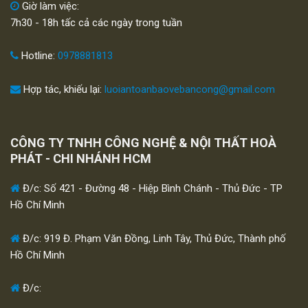
Giờ làm việc:
7h30 - 18h tấc cả các ngày trong tuần
Hotline:
0978881813
Hợp tác, khiếu lại:
luoiantoanbaovebancong@gmail.com
CÔNG TY TNHH CÔNG NGHỆ & NỘI THẤT HOÀ
PHÁT - CHI NHÁNH HCM
Đ/c: Số 421 - Đường 48 - Hiệp Bình Chánh - Thủ Đức - TP
Hồ Chí Minh
Đ/c: 919 Đ. Phạm Văn Đồng, Linh Tây, Thủ Đức, Thành phố
Hồ Chí Minh
Đ/c: