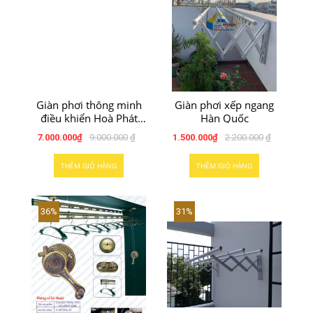
Giàn phơi thông minh
Giàn phơi xếp ngang
điều khiển Hoà Phát
Hàn Quốc
GLP 750
7.000.000
₫
9.000.000
₫
1.500.000
₫
2.200.000
₫
THÊM GIỎ HÀNG
THÊM GIỎ HÀNG
36%
31%