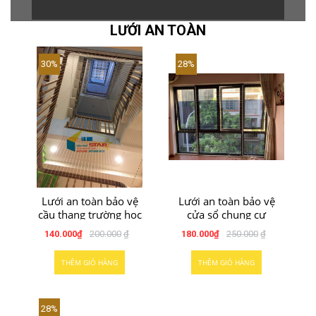
LƯỚI AN TOÀN
30%
28%
Lưới an toàn bảo vệ
Lưới an toàn bảo vệ
cầu thang trường học
cửa sổ chung cư
140.000
₫
200.000
₫
180.000
₫
250.000
₫
THÊM GIỎ HÀNG
THÊM GIỎ HÀNG
28%