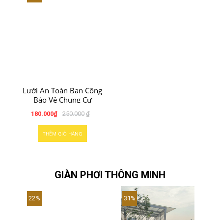
Lưới An Toàn Ban Công
Bảo Vệ Chung Cư
180.000
₫
250.000
₫
THÊM GIỎ HÀNG
GIÀN PHƠI THÔNG MINH
22%
31%