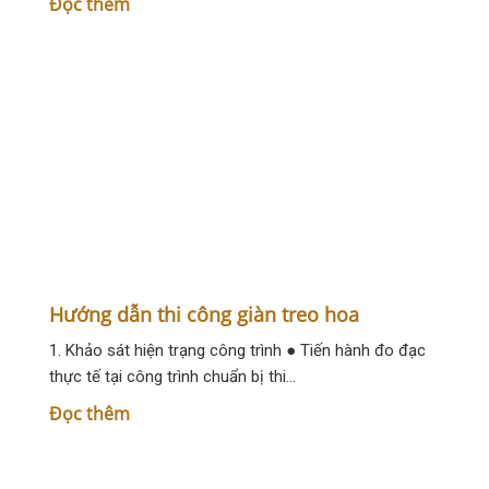
Casino Vavada рабочее зеркало и офиц
Многие экспертные ресурсы с рейтингом нитернет азарт
казино заключается в предоставлении приветственного
Обозрение главного сайта игорного клуба Ва
Vavada казино онлайн главный сайт запустил свою рабо
На главной платформе размещен главный баннер вебсайт
Hướng dẫn thi công giàn treo hoa
На верхней панели находятся клавиши регистрации и ав
1. Khảo sát hiện trạng công trình ● Tiến hành đo đạc
Настольные развлечения: включают настолки. Среди них и
thực tế tại công trình chuẩn bị thi…
Игровые автоматы Вавада: включают в себя традиционн
Đọc thêm
Игры в прямом эфире: тут идут игры в живом времени с
В этом разделе сайта турниров представлена сведения 