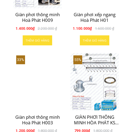
Giàn phơi thông minh
Giàn phơi xếp ngang
Hoà Phát H009
Hoà Phát H01
1.400.000
₫
2.200.000
₫
1.100.000
₫
1.600.000
₫
THÊM GIỎ HÀNG
THÊM GIỎ HÀNG
33%
55%
Giàn phơi thông minh
GIÀN PHƠI THÔNG
Hoà Phát H003
MINH HÒA PHÁT KS
950
1.200.000
₫
1.800.000
₫
799.000
₫
1.800.000
₫