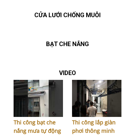
CỬA LƯỚI CHỐNG MUỖI
BẠT CHE NẮNG
VIDEO
Thi công bạt che
Thi công lắp giàn
nắng mưa tự động
phơi thông minh