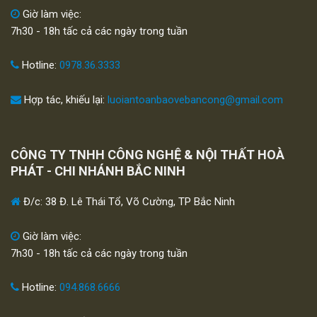
Giờ làm việc:
7h30 - 18h tấc cả các ngày trong tuần
Hotline:
0978.36.3333
Hợp tác, khiếu lại:
luoiantoanbaovebancong@gmail.com
CÔNG TY TNHH CÔNG NGHỆ & NỘI THẤT HOÀ
PHÁT - CHI NHÁNH BẮC NINH
Đ/c: 38 Đ. Lê Thái Tổ, Võ Cường, TP Bắc Ninh
Giờ làm việc:
7h30 - 18h tấc cả các ngày trong tuần
Hotline:
094.868.6666
Hợp tác, khiếu lại:
luoiantoanbaovebancong@gmail.com