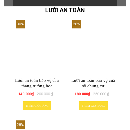
LƯỚI AN TOÀN
30%
28%
Lưới an toàn bảo vệ cầu
Lưới an toàn bảo vệ cửa
thang trường học
sổ chung cư
140.000
₫
200.000
₫
180.000
₫
250.000
₫
THÊM GIỎ HÀNG
THÊM GIỎ HÀNG
28%