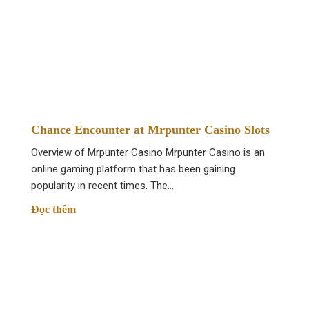
Во время снятия финансов следует учитывать данные м
Запрещено использовать финансовые инструменты, кото
Снятие доступно только на те реквизиты, с которых про
Если в заявке будет прописана объем средств, которая 
Запросы на вывод средств можно подавать в круглосуто
Chance Encounter at Mrpunter Casino Slots
Создания аккаунта и авторизация на casino 
Overview of Mrpunter Casino Mrpunter Casino is an
Исключительно регистрационного этапа для пользовате
online gaming platform that has been gaining
popularity in recent times. The…
Войти официальный сайт игорного заведения.
Đọc thêm
Кликнуть на кнопку регистрации. Расположена в верхнем
Отметить о том, что ознакомлены с условиями и правила
Нажать на кнопку «Зарегистрироваться».
После завершения регистрации создается профиль. Испол