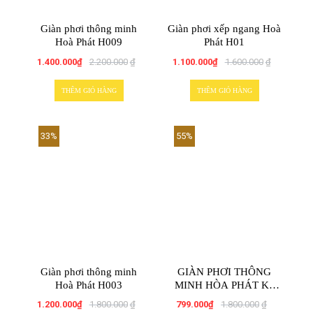
Giàn phơi thông minh
Giàn phơi xếp ngang Hoà
Hoà Phát H009
Phát H01
1.400.000
₫
2.200.000
₫
1.100.000
₫
1.600.000
₫
THÊM GIỎ HÀNG
THÊM GIỎ HÀNG
33%
55%
Giàn phơi thông minh
GIÀN PHƠI THÔNG
Hoà Phát H003
MINH HÒA PHÁT KS
950
1.200.000
₫
1.800.000
₫
799.000
₫
1.800.000
₫