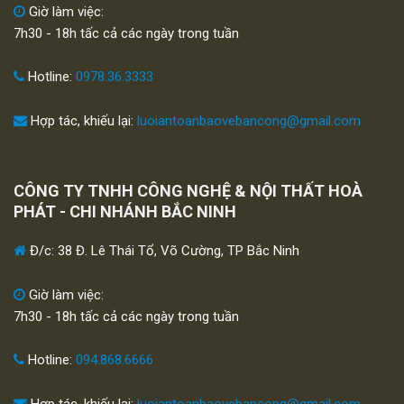
Giờ làm việc:
7h30 - 18h tấc cả các ngày trong tuần
Hotline:
0978.36.3333
Hợp tác, khiếu lại:
luoiantoanbaovebancong@gmail.com
CÔNG TY TNHH CÔNG NGHỆ & NỘI THẤT HOÀ
PHÁT - CHI NHÁNH BẮC NINH
Đ/c: 38 Đ. Lê Thái Tổ, Võ Cường, TP Bắc Ninh
Giờ làm việc:
7h30 - 18h tấc cả các ngày trong tuần
Hotline:
094.868.6666
Hợp tác, khiếu lại:
luoiantoanbaovebancong@gmail.com