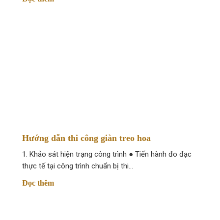
Casino Vavada рабочее зеркало и офиц
Многие экспертные ресурсы с рейтингом нитернет азарт
казино заключается в предоставлении приветственного
Обозрение главного сайта игорного клуба Ва
Vavada казино онлайн главный сайт запустил свою рабо
На главной платформе размещен главный баннер вебсайт
Hướng dẫn thi công giàn treo hoa
На верхней панели находятся клавиши регистрации и ав
1. Khảo sát hiện trạng công trình ● Tiến hành đo đạc
Настольные развлечения: включают настолки. Среди них и
thực tế tại công trình chuẩn bị thi…
Игровые автоматы Вавада: включают в себя традиционн
Đọc thêm
Игры в прямом эфире: тут идут игры в живом времени с
В этом разделе сайта турниров представлена сведения 