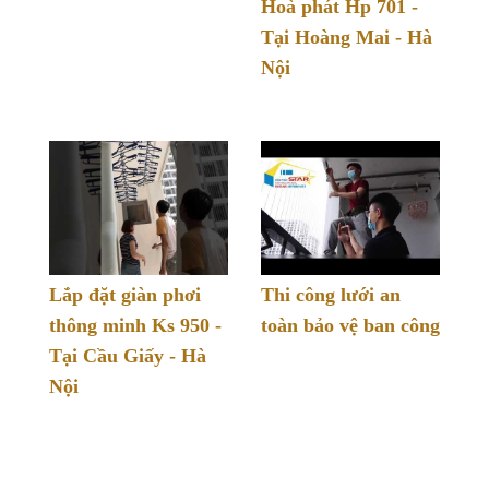
Hoà phát Hp 701 -
Tại Hoàng Mai - Hà
Nội
Lắp đặt giàn phơi
Thi công lưới an
thông minh Ks 950 -
toàn bảo vệ ban công
Tại Cầu Giấy - Hà
Nội