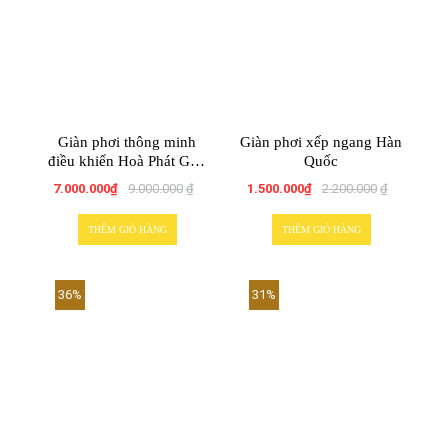
Giàn phơi thông minh
Giàn phơi xếp ngang Hàn
điều khiển Hoà Phát GLP
Quốc
750
7.000.000
₫
9.000.000
₫
1.500.000
₫
2.200.000
₫
THÊM GIỎ HÀNG
THÊM GIỎ HÀNG
36%
31%