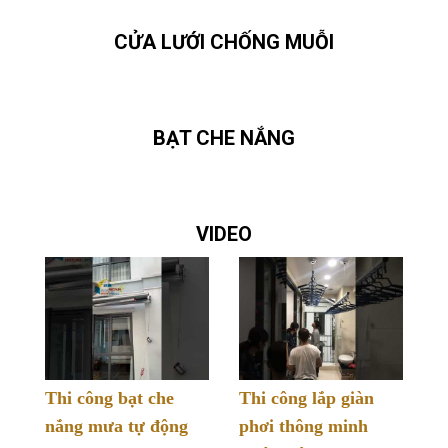
CỬA LƯỚI CHỐNG MUỖI
BẠT CHE NẮNG
VIDEO
Thi công bạt che
Thi công lắp giàn
nắng mưa tự động
phơi thông minh