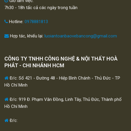
Giờ làm việc:
7h30 - 18h tấc cả các ngày trong tuần
Hotline:
0978881813
Hợp tác, khiếu lại:
luoiantoanbaovebancong@gmail.com
CÔNG TY TNHH CÔNG NGHỆ & NỘI THẤT HOÀ
PHÁT - CHI NHÁNH HCM
Đ/c: Số 421 - Đường 48 - Hiệp Bình Chánh - Thủ Đức - TP
Hồ Chí Minh
Đ/c: 919 Đ. Phạm Văn Đồng, Linh Tây, Thủ Đức, Thành phố
Hồ Chí Minh
Đ/c: