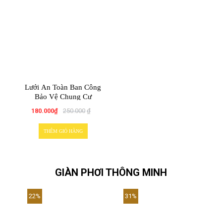
Lưới An Toàn Ban Công
Bảo Vệ Chung Cư
180.000
₫
250.000
₫
THÊM GIỎ HÀNG
GIÀN PHƠI THÔNG MINH
22%
31%