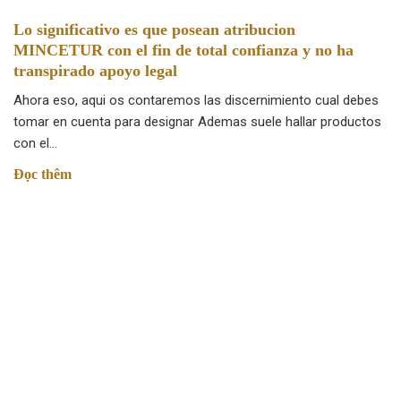
Lo significativo es que posean atribucion
MINCETUR con el fin de total confianza y no ha
transpirado apoyo legal
Ahora eso, aqui os contaremos las discernimiento cual debes
tomar en cuenta para designar Ademas suele hallar productos
con el…
Đọc thêm