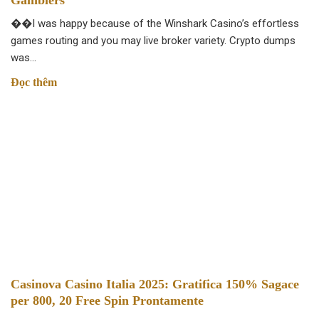
Gamblers
��I was happy because of the Winshark Casino’s effortless
games routing and you may live broker variety. Crypto dumps
was…
Đọc thêm
Casinova Casino Italia 2025: Gratifica 150% Sagace
per 800, 20 Free Spin Prontamente