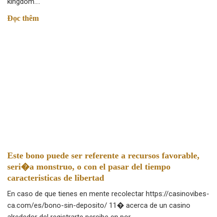
kingdom….
Đọc thêm
Este bono puede ser referente a recursos favorable,
seri�a monstruo, o con el pasar del tiempo
caracteristicas de libertad
En caso de que tienes en mente recolectar https://casinovibes-
ca.com/es/bono-sin-deposito/ 11� acerca de un casino