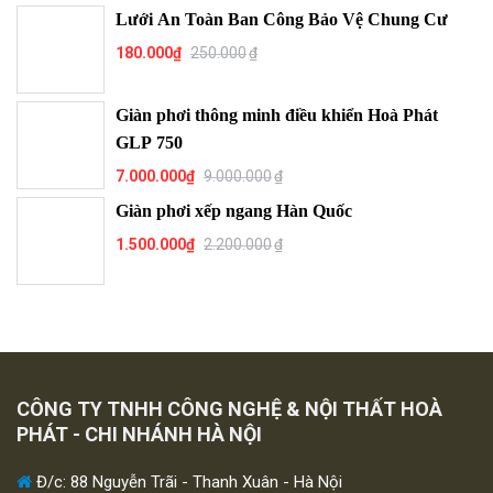
Lưới An Toàn Ban Công Bảo Vệ Chung Cư
180.000
₫
250.000
₫
Giàn phơi thông minh điều khiển Hoà Phát
GLP 750
7.000.000
₫
9.000.000
₫
Giàn phơi xếp ngang Hàn Quốc
1.500.000
₫
2.200.000
₫
CÔNG TY TNHH CÔNG NGHỆ & NỘI THẤT HOÀ
PHÁT - CHI NHÁNH HÀ NỘI
Đ/c: 88 Nguyễn Trãi - Thanh Xuân - Hà Nội