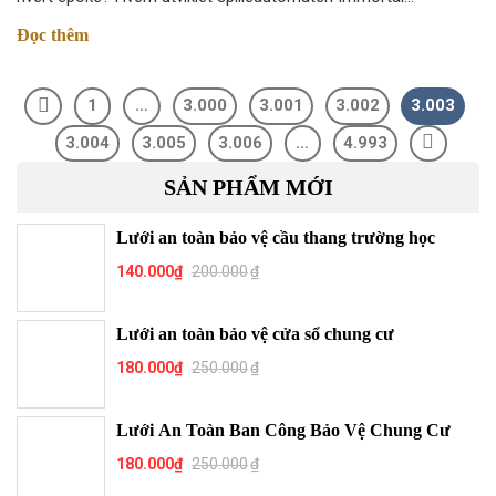
Đọc thêm
1
…
3.000
3.001
3.002
3.003
3.004
3.005
3.006
…
4.993
SẢN PHẨM MỚI
Lưới an toàn bảo vệ cầu thang trường học
140.000
₫
200.000
₫
Lưới an toàn bảo vệ cửa sổ chung cư
180.000
₫
250.000
₫
Lưới An Toàn Ban Công Bảo Vệ Chung Cư
180.000
₫
250.000
₫