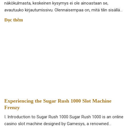
näkökulmasta, keskeinen kysymys ei ole ainoastaan se,
avautuuko kirjautumissivu. Olennaisempaa on, mitä tilin sisällä…
Đọc thêm
Experiencing the Sugar Rush 1000 Slot Machine
Frenzy
I. Introduction to Sugar Rush 1000 Sugar Rush 1000 is an online
casino slot machine designed by Gamesys, a renowned…