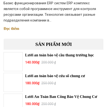
Базис функционирования ERP систем ERP комплекс
является собой программное инструмент для контроля
ресурсами организации. Технология связывает разные
подразделения компании в…
Đọc thêm
SẢN PHẨM MỚI
Lưới an toàn bảo vệ cầu thang trường học
140.000
₫
200.000
₫
Lưới an toàn bảo vệ cửa sổ chung cư
180.000
₫
250.000
₫
Lưới An Toàn Ban Công Bảo Vệ Chung Cư
180.000
₫
250.000
₫