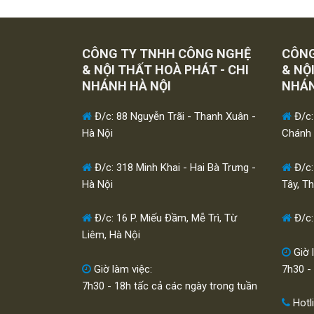
CÔNG TY TNHH CÔNG NGHỆ
CÔNG
& NỘI THẤT HOÀ PHÁT - CHI
& NỘ
NHÁNH HÀ NỘI
NHÁ
Đ/c: 88 Nguyễn Trãi - Thanh Xuân -
Đ/c:
Hà Nội
Chánh 
Đ/c: 318 Minh Khai - Hai Bà Trưng -
Đ/c:
Hà Nội
Tây, T
Đ/c: 16 P. Miếu Đầm, Mễ Trì, Từ
Đ/c:
Liêm, Hà Nội
Giờ 
Giờ làm việc:
7h30 -
7h30 - 18h tấc cả các ngày trong tuần
Hotl