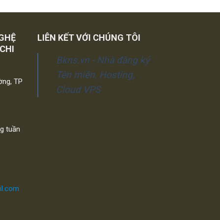
GHỆ
LIÊN KẾT VỚI CHÚNG TÔI
 CHI
Bkns.vn - Nhà đăng ký
Tên miền, Hosting,
ờng, TP
Cloud VPS
ng tuần
il.com