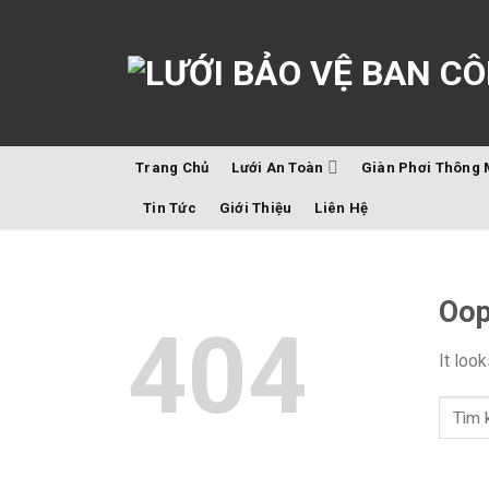
Skip
to
content
Trang Chủ
Lưới An Toàn
Giàn Phơi Thông 
Tin Tức
Giới Thiệu
Liên Hệ
Oop
404
It loo