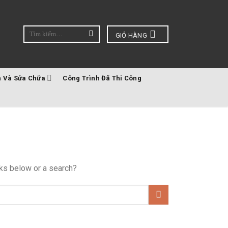
Tìm
GIỎ HÀNG
kiếm:
 Và Sửa Chữa
Công Trình Đã Thi Công
inks below or a search?