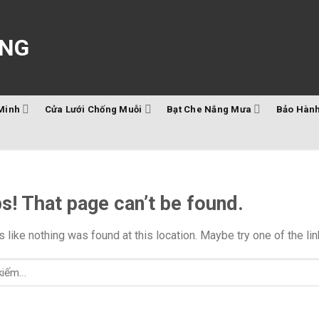
Minh
Cửa Lưới Chống Muỗi
Bạt Che Nắng Mưa
Bảo Hành
s! That page can’t be found.
ks like nothing was found at this location. Maybe try one of the l