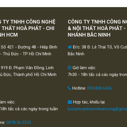
 TY TNHH CÔNG NGHỆ
CÔNG TY TNHH CÔNG N
I THẤT HOÀ PHÁT - CHI
& NỘI THẤT HOÀ PHÁT -
NH HCM
NHÁNH BẮC NINH
 Số 421 - Đường 48 - Hiệp Bình
Đ/c: 38 Đ. Lê Thái Tổ, Võ Cư
- Thủ Đức - TP Hồ Chí Minh
Bắc Ninh
 919 Đ. Phạm Văn Đồng, Linh
Giờ làm việc:
hủ Đức, Thành phố Hồ Chí Minh
7h30 - 18h tấc cả các ngày tro
Hotline:
094.868.6666
làm việc:
Hợp tác, khiếu lại:
 18h tấc cả các ngày trong tuần
luoiantoanbaovebancong@gma
ine:
0978.36.3333